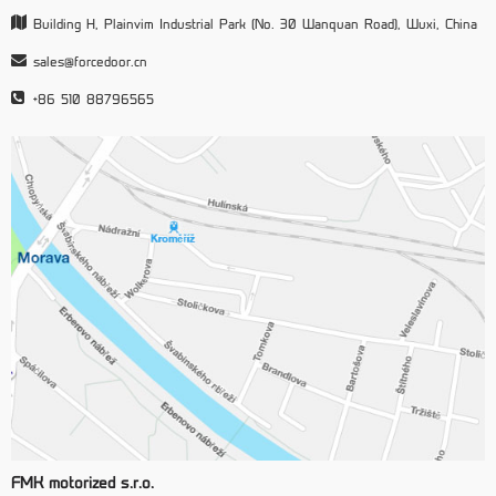
Building H, Plainvim Industrial Park (No. 30 Wanquan Road), Wuxi, China
sales@forcedoor.cn
+86 510 88796565
FMK motorized s.r.o.